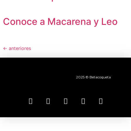
Conoce a Macarena y Leo
←
anteriores
2025 © Betacoqueta