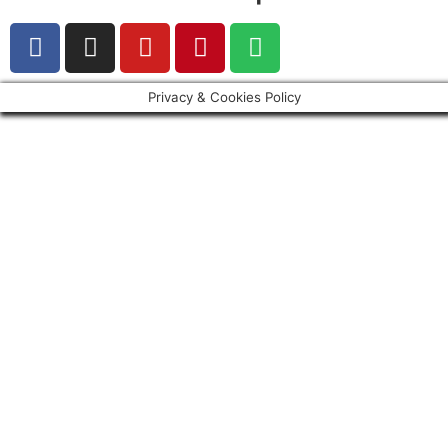
Privacy & Cookies Policy