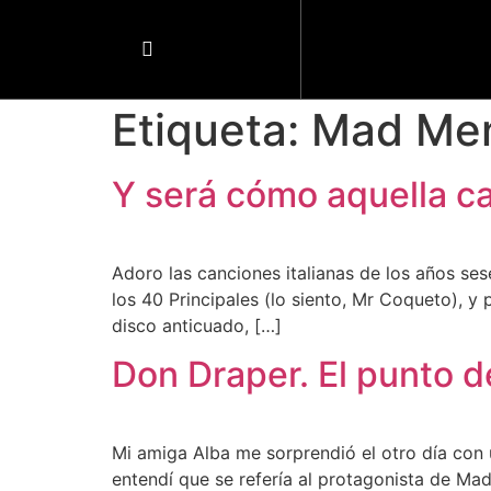
Etiqueta:
Mad Me
Y será cómo aquella c
Adoro las canciones italianas de los años se
los 40 Principales (lo siento, Mr Coqueto), y
disco anticuado, […]
Don Draper. El punto d
Mi amiga Alba me sorprendió el otro día con
entendí que se refería al protagonista de M