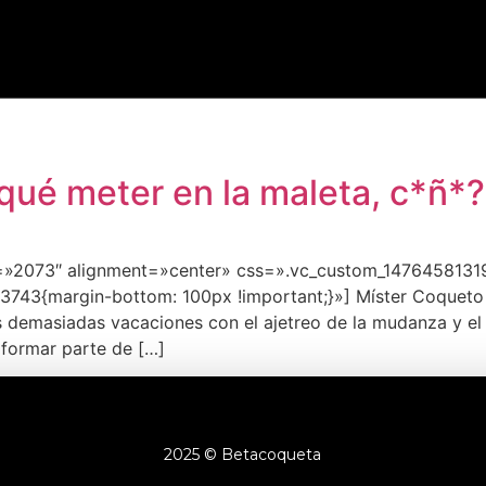
ué meter en la maleta, c*ñ*?
=»2073″ alignment=»center» css=».vc_custom_14764581319
743{margin-bottom: 100px !important;}»] Míster Coqueto e
 demasiadas vacaciones con el ajetreo de la mudanza y el
 formar parte de […]
2025 © Betacoqueta