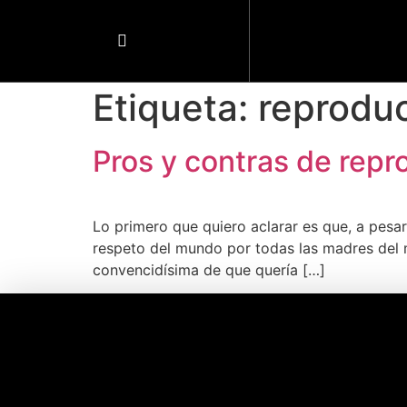
Etiqueta:
reproduc
Pros y contras de repr
Lo primero que quiero aclarar es que, a pesar 
respeto del mundo por todas las madres del
convencidísima de que quería […]