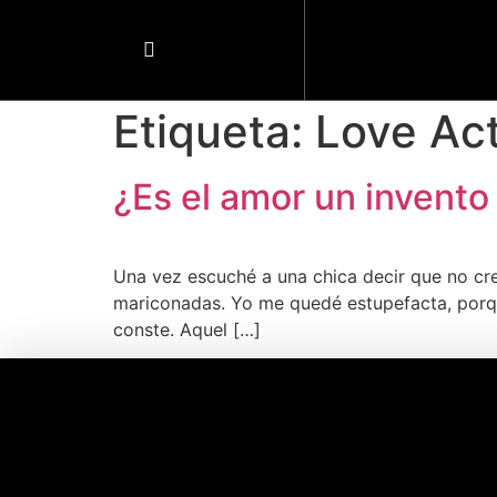
Etiqueta:
Love Act
¿Es el amor un invento
Una vez escuché a una chica decir que no cre
mariconadas. Yo me quedé estupefacta, porque
conste. Aquel […]