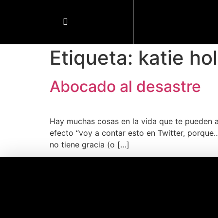
Etiqueta:
katie ho
Abocado al desastre
Hay muchas cosas en la vida que te pueden abo
efecto “voy a contar esto en Twitter, porque…
no tiene gracia (o […]