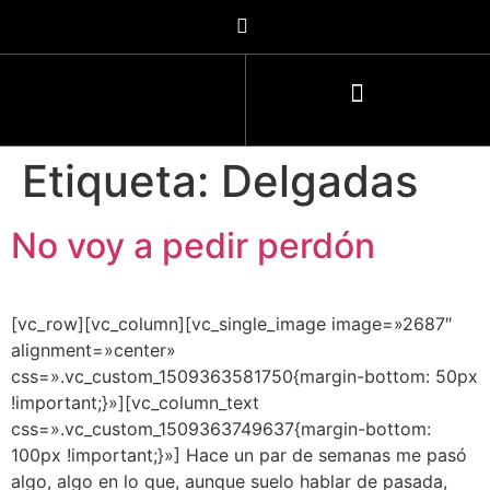
Etiqueta:
Delgadas
No voy a pedir perdón
[vc_row][vc_column][vc_single_image image=»2687″
alignment=»center»
css=».vc_custom_1509363581750{margin-bottom: 50px
!important;}»][vc_column_text
css=».vc_custom_1509363749637{margin-bottom:
100px !important;}»] Hace un par de semanas me pasó
algo, algo en lo que, aunque suelo hablar de pasada,