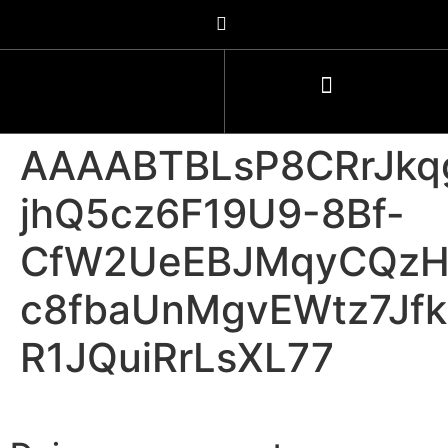
AAAABTBLsP8CRrJkqg
jhQ5cz6F19U9-8Bf-
CfW2UeEBJMqyCQzHs
c8fbaUnMgvEWtz7Jf
R1JQuiRrLsXL77