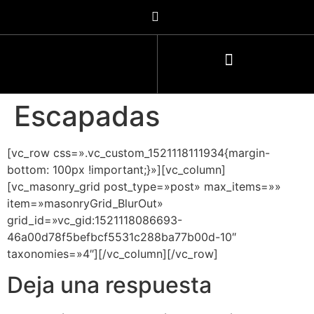
Escapadas
[vc_row css=».vc_custom_1521118111934{margin-
bottom: 100px !important;}»][vc_column]
[vc_masonry_grid post_type=»post» max_items=»»
item=»masonryGrid_BlurOut»
grid_id=»vc_gid:1521118086693-
46a00d78f5befbcf5531c288ba77b00d-10″
taxonomies=»4″][/vc_column][/vc_row]
Deja una respuesta