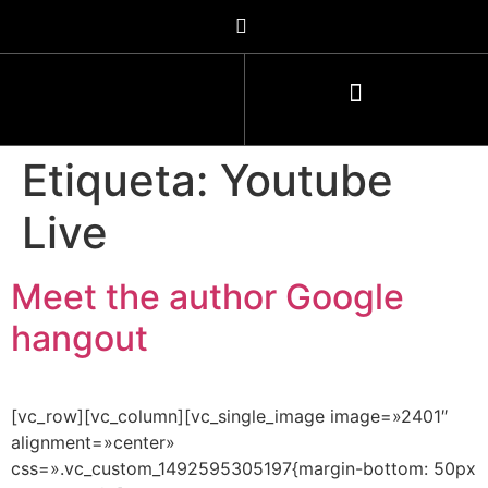
Etiqueta:
Youtube
Live
Meet the author Google
hangout
[vc_row][vc_column][vc_single_image image=»2401″
alignment=»center»
css=».vc_custom_1492595305197{margin-bottom: 50px