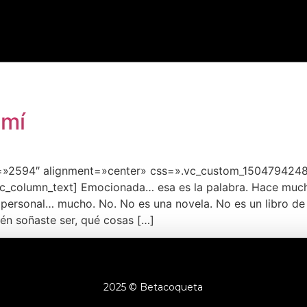
 mí
=»2594″ alignment=»center» css=».vc_custom_1504794248
c_column_text] Emocionada… esa es la palabra. Hace much
; personal… mucho. No. No es una novela. No es un libro de
uién soñaste ser, qué cosas […]
2025 © Betacoqueta