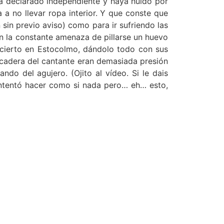
ya declarado independiente y haya huido por
a no llevar ropa interior. Y que conste que
sin previo aviso) como para ir sufriendo las
n la constante amenaza de pillarse un huevo
ncierto en Estocolmo, dándolo todo con sus
e cadera del cantante eran demasiada presión
do del agujero. (Ojito al vídeo. Si le dais
 intentó hacer como si nada pero… eh… esto,