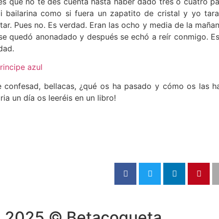
il es que no te des cuenta hasta haber dado tres o cuatro
bailarina como si fuera un zapatito de cristal y yo tarar
r. Pues no. Es verdad. Eran las ocho y media de la mañana
r se quedó anonadado y después se echó a reír conmigo. E
dad.
e confesad, bellacas, ¿qué os ha pasado y cómo os las h
a un día os leeréis en un libro!
2025 © Betacoqueta