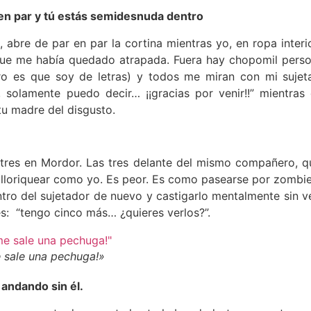
en par y tú estás semidesnuda dentro
 abre de par en par la cortina mientras yo, en ropa interi
 que me había quedado atrapada. Fuera hay chopomil perso
 es que soy de letras) y todos me miran con mi sujeta
 solamente puedo decir… ¡¡gracias por venir!!” mientras 
u madre del disgusto.
tres en Mordor. Las tres delante del mismo compañero, qu
 lloriquear como yo. Es peor. Es como pasearse por zombiel
ro del sujetador de nuevo y castigarlo mentalmente sin ver 
s: “tengo cinco más… ¿quieres verlos?”.
e sale una pechuga!»
andando sin él.