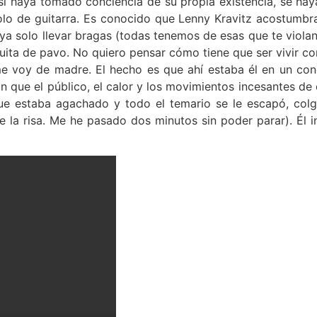
sí haya tomado conciencia de su propia existencia, se ha
lo de guitarra. Es conocido que Lenny Kravitz acostumbra 
ya solo llevar bragas (todas tenemos de esas que te violan 
uita de pavo. No quiero pensar cómo tiene que ser vivir co
me voy de madre. El hecho es que ahí estaba él en un co
n que el público, el calor y los movimientos incesantes d
ue estaba agachado y todo el temario se le escapó, colgan
e la risa. Me he pasado dos minutos sin poder parar). Él