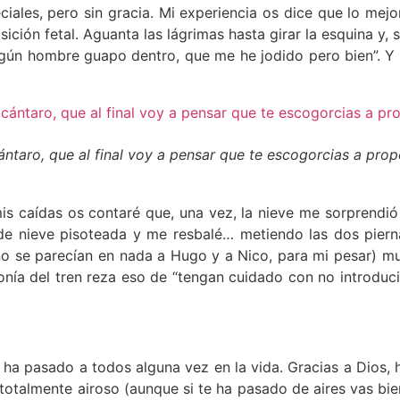
iales, pero sin gracia. Mi experiencia os dice que lo mejo
ición fetal. Aguanta las lágrimas hasta girar la esquina y,
algún hombre guapo dentro, que me he jodido pero bien”. Y d
cántaro, que al final voy a pensar que te escogorcias a pro
mis caídas os contaré que, una vez, la nieve me sorprendió
 de nieve pisoteada y me resbalé… metiendo las dos piern
no se parecían en nada a Hugo y a Nico, para mi pesar) m
ía del tren reza eso de “tengan cuidado con no introducir
 ha pasado a todos alguna vez en la vida. Gracias a Dios
ir totalmente airoso (aunque si te ha pasado de aires vas bi