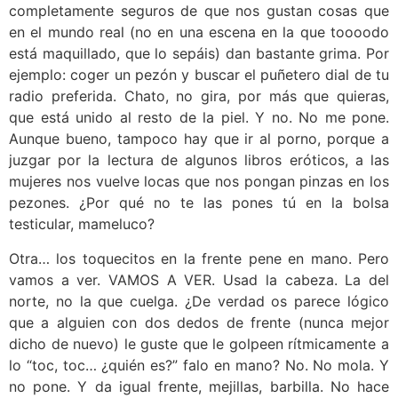
completamente seguros de que nos gustan cosas que
en el mundo real (no en una escena en la que toooodo
está maquillado, que lo sepáis) dan bastante grima. Por
ejemplo: coger un pezón y buscar el puñetero dial de tu
radio preferida. Chato, no gira, por más que quieras,
que está unido al resto de la piel. Y no. No me pone.
Aunque bueno, tampoco hay que ir al porno, porque a
juzgar por la lectura de algunos libros eróticos, a las
mujeres nos vuelve locas que nos pongan pinzas en los
pezones. ¿Por qué no te las pones tú en la bolsa
testicular, mameluco?
Otra… los toquecitos en la frente pene en mano. Pero
vamos a ver. VAMOS A VER. Usad la cabeza. La del
norte, no la que cuelga. ¿De verdad os parece lógico
que a alguien con dos dedos de frente (nunca mejor
dicho de nuevo) le guste que le golpeen rítmicamente a
lo “toc, toc… ¿quién es?” falo en mano? No. No mola. Y
no pone. Y da igual frente, mejillas, barbilla. No hace