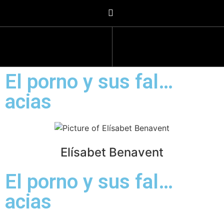
El porno y sus fal…
acias
Elísabet Benavent
El porno y sus fal…
acias