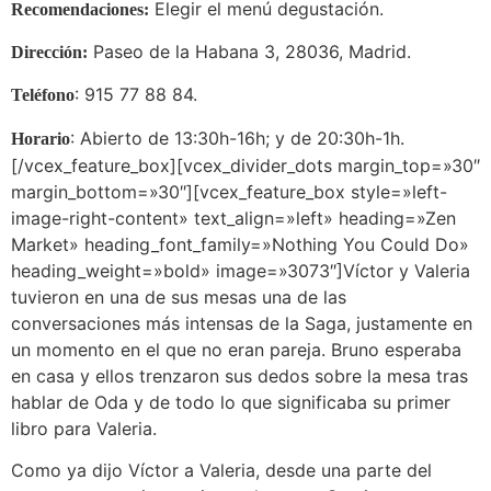
Elegir el menú degustación.
Recomendaciones:
Paseo de la Habana 3, 28036, Madrid.
Dirección:
: 915 77 88 84.
Teléfono
: Abierto de 13:30h-16h; y de 20:30h-1h.
Horario
[/vcex_feature_box][vcex_divider_dots margin_top=»30″
margin_bottom=»30″][vcex_feature_box style=»left-
image-right-content» text_align=»left» heading=»Zen
Market» heading_font_family=»Nothing You Could Do»
heading_weight=»bold» image=»3073″]Víctor y Valeria
tuvieron en una de sus mesas una de las
conversaciones más intensas de la Saga, justamente en
un momento en el que no eran pareja. Bruno esperaba
en casa y ellos trenzaron sus dedos sobre la mesa tras
hablar de Oda y de todo lo que significaba su primer
libro para Valeria.
Como ya dijo Víctor a Valeria, desde una parte del