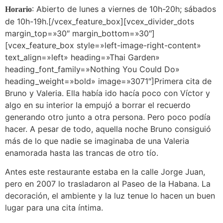
: Abierto de lunes a viernes de 10h-20h; sábados
Horario
de 10h-19h.[/vcex_feature_box][vcex_divider_dots
margin_top=»30″ margin_bottom=»30″]
[vcex_feature_box style=»left-image-right-content»
text_align=»left» heading=»Thai Garden»
heading_font_family=»Nothing You Could Do»
heading_weight=»bold» image=»3071″]Primera cita de
Bruno y Valeria. Ella había ido hacía poco con Víctor y
algo en su interior la empujó a borrar el recuerdo
generando otro junto a otra persona. Pero poco podía
hacer. A pesar de todo, aquella noche Bruno consiguió
más de lo que nadie se imaginaba de una Valeria
enamorada hasta las trancas de otro tío.
Antes este restaurante estaba en la calle Jorge Juan,
pero en 2007 lo trasladaron al Paseo de la Habana. La
decoración, el ambiente y la luz tenue lo hacen un buen
lugar para una cita íntima.