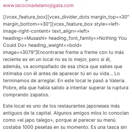
www.lacocinadelamojigata.com
[/vcex_feature_box][vcex_divider_dots margin_top=»30″
margin_bottom=»30″][vcex_feature_box style=»left-
image-right-content» text_align=»left»
heading=»Musashi» heading_font_family=»Nothing You
Could Do» heading_weight=»bold»
image=»3079″]Encontrarse frente a frente con tu más
reciente ex en un local no es lo mejor, pero si él,
además, va acompañado de esa chica que sabes que
intimaba con él antes de aparecer tú en su vida… Lo
terminamos de arreglar. En este local le pasó a Valeria.
Pobre, ella que había salido a intentar superar la ruptura
comprando zapatos.
Este local es uno de los restaurantes japoneses más
antiguos de la capital. Algunos amigos míos lo conocían
como «el japo talego», porque al parecer su menú
costaba 1000 pesetas en su momento. Es una tasca sin