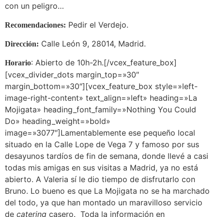
con un peligro…
Pedir el Verdejo.
Recomendaciones:
Calle León 9, 28014, Madrid.
Dirección:
: Abierto de 10h-2h.[/vcex_feature_box]
Horario
[vcex_divider_dots margin_top=»30″
margin_bottom=»30″][vcex_feature_box style=»left-
image-right-content» text_align=»left» heading=»La
Mojigata» heading_font_family=»Nothing You Could
Do» heading_weight=»bold»
image=»3077″]Lamentablemente ese pequeño local
situado en la Calle Lope de Vega 7 y famoso por sus
desayunos tardíos de fin de semana, donde llevé a casi
todas mis amigas en sus visitas a Madrid, ya no está
abierto. A Valeria sí le dio tiempo de disfrutarlo con
Bruno. Lo bueno es que La Mojigata no se ha marchado
del todo, ya que han montado un maravilloso servicio
de
catering
casero. Toda la información en