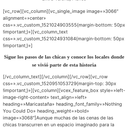
[vc_row][vc_column][vc_single_image image=»3066″
alignment=»center»
css=».vc_custom_1521024903555{margin-bottom: 50px
!important;}»][vc_column_text
css=».vc_custom_1521024931084{margin-bottom: 50px
!important;}»]
Sigue los pasos de las chicas y conoce los locales donde
se vivió parte de esta historia
[/vc_column_text][/vc_column][/vc_row][vc_row
css=».vc_custom_1520951053729{margin-top: 30px
!important;}»][vc_column][vcex_feature_box style=»left-
image-right-content» text_align=»left»
heading=»Maricastaña» heading_font_family=»Nothing
You Could Do» heading_weight=»bold»
image=»3068″]Aunque muchas de las cenas de las
chicas transcurren en un espacio imaginado para la