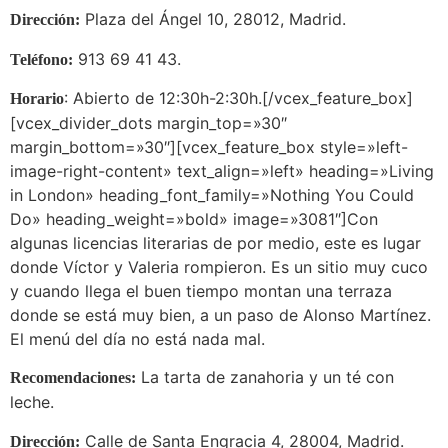
Plaza del Ángel 10, 28012, Madrid.
Dirección:
913 69 41 43.
Teléfono:
: Abierto de 12:30h-2:30h.[/vcex_feature_box]
Horario
[vcex_divider_dots margin_top=»30″
margin_bottom=»30″][vcex_feature_box style=»left-
image-right-content» text_align=»left» heading=»Living
in London» heading_font_family=»Nothing You Could
Do» heading_weight=»bold» image=»3081″]Con
algunas licencias literarias de por medio, este es lugar
donde Víctor y Valeria rompieron. Es un sitio muy cuco
y cuando llega el buen tiempo montan una terraza
donde se está muy bien, a un paso de Alonso Martínez.
El menú del día no está nada mal.
La tarta de zanahoria y un té con
Recomendaciones:
leche.
Calle de Santa Engracia 4, 28004, Madrid.
Dirección: