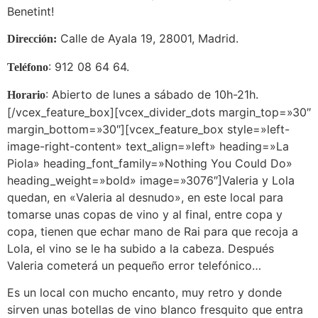
Benetint!
Calle de Ayala 19, 28001, Madrid.
Dirección:
: 912 08 64 64.
Teléfono
: Abierto de lunes a sábado de 10h-21h.
Horario
[/vcex_feature_box][vcex_divider_dots margin_top=»30″
margin_bottom=»30″][vcex_feature_box style=»left-
image-right-content» text_align=»left» heading=»La
Piola» heading_font_family=»Nothing You Could Do»
heading_weight=»bold» image=»3076″]Valeria y Lola
quedan, en «Valeria al desnudo», en este local para
tomarse unas copas de vino y al final, entre copa y
copa, tienen que echar mano de Rai para que recoja a
Lola, el vino se le ha subido a la cabeza. Después
Valeria cometerá un pequeño error telefónico…
Es un local con mucho encanto, muy retro y donde
sirven unas botellas de vino blanco fresquito que entra