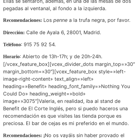
Ellas se sentaron, además, en una de las mesas de dos
pegadas al ventanal, al fondo a la izquierda.
Los
penne
a la trufa negra, por favor.
Recomendaciones:
Calle de Ayala 6, 28001, Madrid.
Dirección:
: 915 75 92 54.
Teléfono
: Abierto de 13h-17h; y de 20h-24h.
Horario
[/vcex_feature_box][vcex_divider_dots margin_top=»30″
margin_bottom=»30″][vcex_feature_box style=»left-
image-right-content» text_align=»left»
heading=»Benefit» heading_font_family=»Nothing You
Could Do» heading_weight=»bold»
image=»3075″]Valeria, en realidad, iba al stand de
Benefit de El Corte Inglés, pero si puedo haceros una
recomendación es que visites las tienda porque es
preciosa. El bar de cejas es mi preferido en el mundo.
¡No os vayáis sin haber provado el
Recomendaciones: